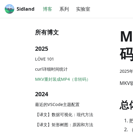
Sidland
博客
系列
实验室
M
所有博文
2025
LÖVE 101
curl详细时间统计
2025
MKV重封装成MP4（非转码）
MK
2024
总
最近的VSCode主题配置
【译文】数据可视化：现代方法
【译文】矩形树图：原因和方法