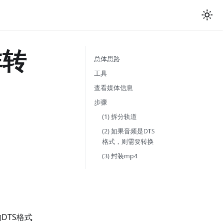
非转
总体思路
工具
查看媒体信息
步骤
(1) 拆分轨道
(2) 如果音频是DTS
格式，则需要转换
(3) 封装mp4
DTS格式