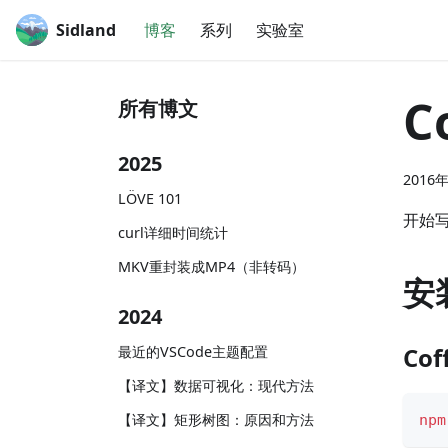
Sidland
博客
系列
实验室
C
所有博文
2025
2016
LÖVE 101
开始写
curl详细时间统计
MKV重封装成MP4（非转码）
安
2024
Cof
最近的VSCode主题配置
【译文】数据可视化：现代方法
【译文】矩形树图：原因和方法
npm