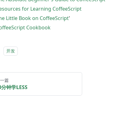
esources for Learning CoffeeScript
he Little Book on CoffeeScript
'
offeeScript Cookbook
：
开发
一篇
0分钟学LESS