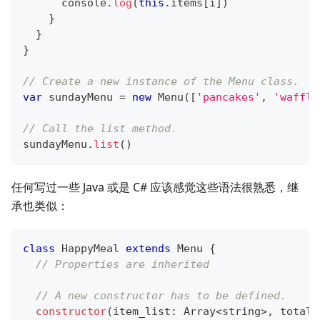
console
.
log
(
this
.
items
[
i
]
)
}
}
}
// Create a new instance of the Menu class.
var
 sundayMenu 
=
new
Menu
(
[
'pancakes'
,
'waffle
// Call the list method.
sundayMenu
.
list
(
)
任何写过一些 Java 或是 C# 应该感觉这些语法很熟悉，继
承也类似：
class
HappyMeal
extends
Menu
{
// Properties are inherited
// A new constructor has to be defined.
constructor
(
item_list
:
Array
<
string
>
,
 total_