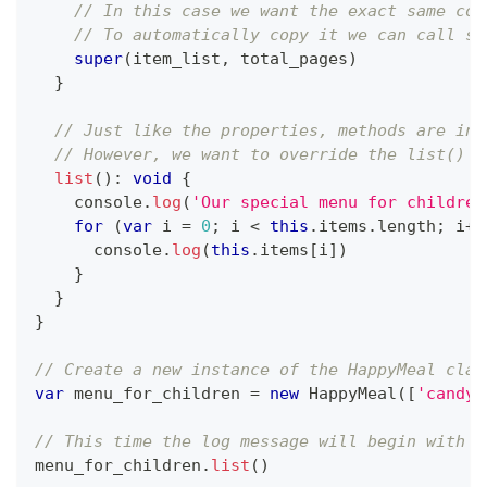
// In this case we want the exact same con
// To automatically copy it we can call su
super
(
item_list
,
 total_pages
)
}
// Just like the properties, methods are inh
// However, we want to override the list() f
list
(
)
:
void
{
console
.
log
(
'Our special menu for children
for
(
var
 i 
=
0
;
 i 
<
this
.
items
.
length
;
 i
++
console
.
log
(
this
.
items
[
i
]
)
}
}
}
// Create a new instance of the HappyMeal clas
var
 menu_for_children 
=
new
HappyMeal
(
[
'candy'
// This time the log message will begin with t
menu_for_children
.
list
(
)