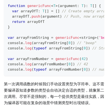
function
genericFunc
<
T
>
(
argument
:
T
)
:
T
[
]
{
var
 arrayOfT
:
T
[
]
=
[
]
// Create empty array
  arrayOfT
.
push
(
argument
)
// Push, now arrayOf
return
 arrayOfT
}
var
 arrayFromString 
=
genericFunc
<
string
>
(
'bee
console
.
log
(
arrayFromString
[
0
]
)
// "beep"
console
.
log
(
typeof
 arrayFromString
[
0
]
)
// Stri
var
 arrayFromNumber 
=
genericFunc
(
42
)
console
.
log
(
arrayFromNumber
[
0
]
)
// 42
console
.
log
(
typeof
 arrayFromNumber
[
0
]
)
// numb
第一次调用函数的时候我们手动设置类型为字符串。这不需
要编译器知道参数的类型会自动决定合适的类型，就像第二
次调用。尽管不是强制的，每一个提供类型是最佳实践，因
为编译器可能在复杂的场景中猜测类型时出现错误。