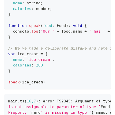
name
:
 string
;
calories
:
 number
;
}
function
speak
(
food
:
Food
)
:
void
{
console
.
log
(
'Our '
+
 food
.
name
+
' has '
+
 f
}
// We've made a deliberate mistake and name is
var
 ice_cream 
=
{
nmae
:
'ice cream'
,
calories
:
200
}
speak
(
ice_cream
)
main.ts
(
16,7
)
: error TS2345: Argument of 
type
is not assignable to parameter of type '
Food
'.
Property '
name
' is missing in type '
{
 nmae: st