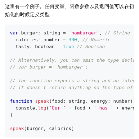
这里有一个例子。任何变量、函数参数以及返回值可以在初
始化的时候定义类型：
var
 burger
:
string
=
'hamburger'
,
// String
  calories
:
number
=
300
,
// Numeric
  tasty
:
boolean
=
true
// Boolean
// Alternatively, you can omit the type declar
// var burger = 'hamburger';
// The function expects a string and an intege
// It doesn't return anything so the type of t
function
speak
(
food
:
string
,
 energy
:
number
)
:
console
.
log
(
'Our '
+
 food 
+
' has '
+
 energy
}
speak
(
burger
,
 calories
)