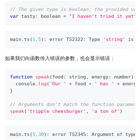
// The given type is boolean, the provided val
var
 tasty
:
boolean
=
"I haven't tried it yet"
main.ts
(
1,5
)
: error TS2322: Type 
'string'
 is n
如果我们向函数传入错误的参数，也会显示错误：
function
speak
(
food
:
string
,
 energy
:
number
)
:
console
.
log
(
'Our '
+
 food 
+
' has '
+
 energy
}
// Arguments don't match the function paramete
speak
(
'tripple cheesburger'
,
'a ton of'
)
main.ts
(
5,30
)
: error TS2345: Argument of 
type