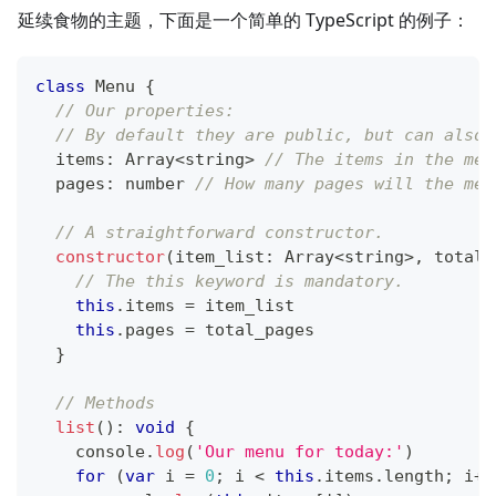
延续食物的主题，下面是一个简单的 TypeScript 的例子：
class
Menu
{
// Our properties:
// By default they are public, but can also 
  items
:
Array
<
string
>
// The items in the men
  pages
:
number
// How many pages will the men
// A straightforward constructor.
constructor
(
item_list
:
Array
<
string
>
,
 total_
// The this keyword is mandatory.
this
.
items 
=
 item_list
this
.
pages 
=
 total_pages
}
// Methods
list
(
)
:
void
{
console
.
log
(
'Our menu for today:'
)
for
(
var
 i 
=
0
;
 i 
<
this
.
items
.
length
;
 i
++