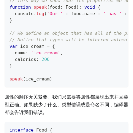
// This way we know that the properties we nee
function
speak
(
food
:
 Food
)
:
void
{
console
.
log
(
'Our '
+
 food
.
name 
+
' has '
+
 f
}
// We define an object that has all of the pro
// Notice that types will be inferred automati
var
 ice_cream 
=
{
  name
:
'ice cream'
,
  calories
:
200
}
speak
(
ice_cream
)
属性的顺序无关紧要。我们只需要将属性都展现出来并且类
型正确。如果缺少了什么、类型错误或是命名不同，编译器
都会告诉我们错误。
interface
Food
{