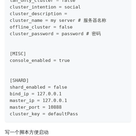
lan_only_cluster = false
cluster_intention = social
cluster_description =
cluster_name = my server # 服务器名称
offline_cluster = false
cluster_password = password # 密码
[MISC]
console_enabled = true
[SHARD]
shard_enabled = false
bind_ip = 127.0.0.1
master_ip = 127.0.0.1
master_port = 10888
cluster_key = defaultPass
写一个脚本方便启动