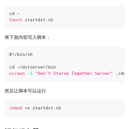
cd
 ~
touch
 startdst.sh
将下面内容写入脚本：
#!/bin/sh
cd
 ~/dstserver/bin
screen
-S
"Don't Starve Together Server"
 ./don
然后让脚本可以运行
chmod
 +x startdst.sh