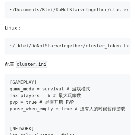
~/Documents/Klei/DoNotStarveTogether/cluster_t
Linux：
~/.klei/DoNotStarveTogether/cluster_token.txt
配置
cluster.ini
[GAMEPLAY]
game_mode = survival # 游戏模式
max_players = 6 # 最大玩家数
pvp = true # 是否开启 PVP
pause_when_empty = true # 没有人的时候暂停游戏
[NETWORK]