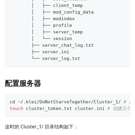
        │   ├── client_temp
        │   ├── mod_config_data
        │   ├── modindex
        │   ├── profile
        │   ├── server_temp
        │   └── session
        ├── server_chat_log.txt
        ├── server.ini
        └── server_log.txt
配置服务器
cd
 ~/.klei/DoNotStarveTogether/Cluster_1/ 
# 进
touch
 cluster_token.txt cluster.ini 
# 创建几个
这时的 Cluster_1/ 目录结构如下：