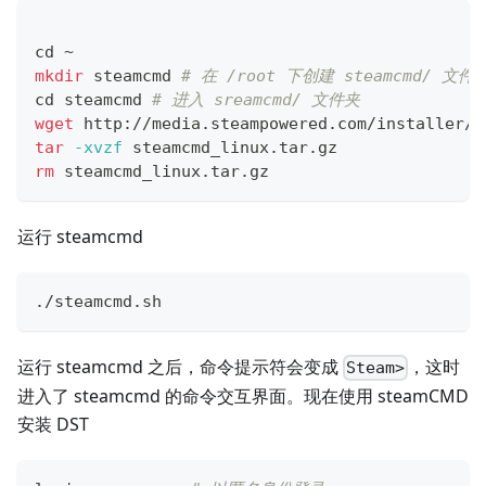
cd
 ~
mkdir
 steamcmd 
# 在 /root 下创建 steamcmd/ 文件
cd
 steamcmd 
# 进入 sreamcmd/ 文件夹
wget
 http://media.steampowered.com/installer/s
tar
-xvzf
 steamcmd_linux.tar.gz
rm
 steamcmd_linux.tar.gz
运行 steamcmd
./steamcmd.sh
运行 steamcmd 之后，命令提示符会变成
，这时
Steam>
进入了 steamcmd 的命令交互界面。现在使用 steamCMD
安装 DST