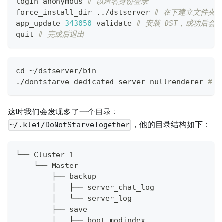
login anonymous 
# 以匿名身份登录
force_install_dir 
..
/dstserver 
# 在下建立文件夹安
app_update 
343050
 validate 
# 安装 DST，成功后会出现 S
quit 
# 完成后退出
cd
 ~/dstserver/bin
./dontstarve_dedicated_server_nullrenderer 
# 
这时我们会发现多了一个目录：
，他的目录结构如下：
~/.klei/DoNotStarveTogether
└── Cluster_1
    └── Master
        ├── backup
        │   ├── server_chat_log
        │   └── server_log
        ├── save
        │   ├── boot_modindex