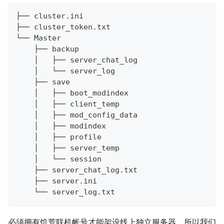
├── cluster.ini
├── cluster_token.txt
└── Master
    ├── backup
    │   ├── server_chat_log
    │   └── server_log
    ├── save
    │   ├── boot_modindex
    │   ├── client_temp
    │   ├── mod_config_data
    │   ├── modindex
    │   ├── profile
    │   ├── server_temp
    │   └── session
    ├── server_chat_log.txt
    ├── server.ini
    └── server_log.txt
必须拥有饥荒联机帐号才能架设线上独立服务器。所以我们