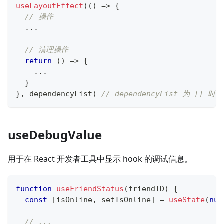
useLayoutEffect
(
(
)
=>
{
// 操作
...
// 清理操作
return
(
)
=>
{
...
}
}
,
 dependencyList
)
// dependencyList 为 [
useDebugValue
用于在 React 开发者工具中显示 hook 的调试信息。
function
useFriendStatus
(
friendID
)
{
const
[
isOnline
,
 setIsOnline
]
=
useState
(
nul
// ...