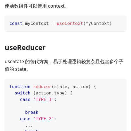
使函数组件可以使用 context。
const
 myContext 
=
useContext
(
MyContext
)
useReducer
useState 的替代方案，易于处理逻辑较复杂且包含多个子
值的 state。
function
reducer
(
state
,
 action
)
{
switch
(
action
.
type
)
{
case
'TYPE_1'
:
...
break
case
'TYPE_2'
:
...