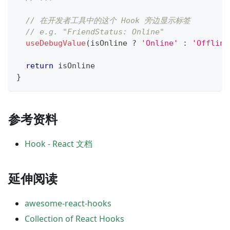
// 在开发者工具中的这个 Hook 旁边显示标签
// e.g. "FriendStatus: Online"
useDebugValue
(
isOnline 
?
'Online'
:
'Offline
return
 isOnline
}
参考资料
Hook - React 文档
延伸阅读
awesome-react-hooks
Collection of React Hooks