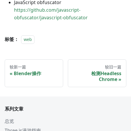
JavaScript obfuscator
https://github.com/javascript-
obfuscator/javascript-obfuscator
标签：
web
较新一篇
较旧一篇
Blender操作
检测Headless
Chrome
系列文章
总览
Three.js漫游指南