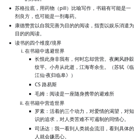
苏格拉底，用药物（pill）比喻写作，书籍有可能是一
剂良方，也可能是一剂毒药。
康德赞赏以自我完善为目的的阅读，指责以娱乐消遣为
目的的阅读。
读书的四个维度/境界
在书籍中逃避世界
长恨此身非我有，何时忘却营营。夜阑风静縠
纹平。小舟从此逝，江海寄余生。（苏轼《临
江仙·夜归临皋》）
CS 路易斯
毛姆：阅读是一座随身携带的避难所
在书籍中营造世界
罗素：活着的三个动力，对爱情的渴望，对知
识的追求，对人类苦难不可遏制的同情心。
司汤达：我一看到人类就会流泪，看到具体的
人就会嫌恶心。