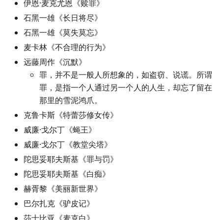
伊恩·麦克尤恩《赎罪》
石黑一雄《长日将尽》
石黑一雄《莫失莫忘》
麦卡林《不合理的行为》
远藤周作《沉默》
罪，并不是一般人所想象的，如盗窃、说谎。所谓
罪，是指一个人通过另一个人的人生，却忘了留在
那里的雪泥鸿爪。
克鲁卡斯《特蕾莎修女传》
威廉·戈尔丁《蝇王》
威廉·戈尔丁《教堂尖塔》
陀思妥耶夫斯基《罪与罚》
陀思妥耶夫斯基《白痴》
赫胥黎《美丽新世界》
巴尔扎克《驴皮记》
莎士比亚《麦克白》