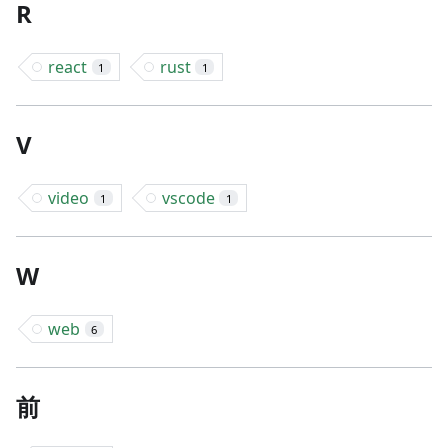
R
react
rust
1
1
V
video
vscode
1
1
W
web
6
前