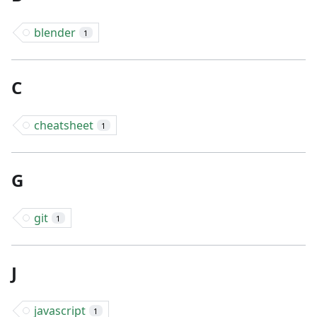
blender
1
C
cheatsheet
1
G
git
1
J
javascript
1