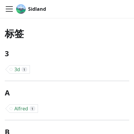
Sidland
标签
3
3d
1
A
Alfred
1
B