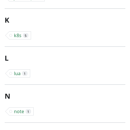
K
k8s
5
L
lua
1
N
note
1